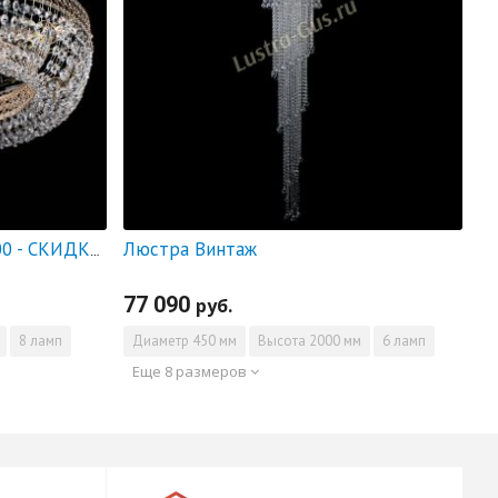
Люстра Винтаж
Люстра Венеция Кольцо 700 - СКИДКА!!!
77 090
руб.
8 ламп
Диаметр
450 мм
Высота
2000 мм
6 ламп
Еще 8 размеров