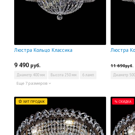
Люстра Кольцо Классика
9 490
руб.
11 690
руб.
Диаметр
400 мм
Высота
250 мм
6 ламп
Диаметр
500
Еще 7 размеров
ХИТ ПРОДАЖ
% СКИДКА