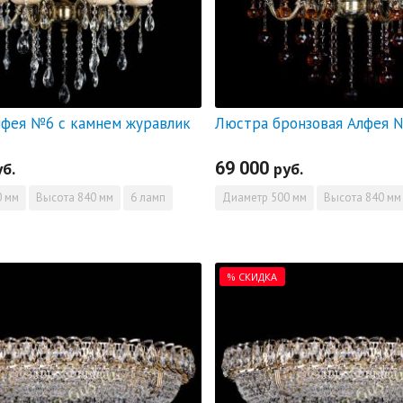
фея №6 с камнем журавлик
69 000
уб.
руб.
 мм
Высота
840 мм
6 ламп
Диаметр
500 мм
Высота
840 мм
% СКИДКА