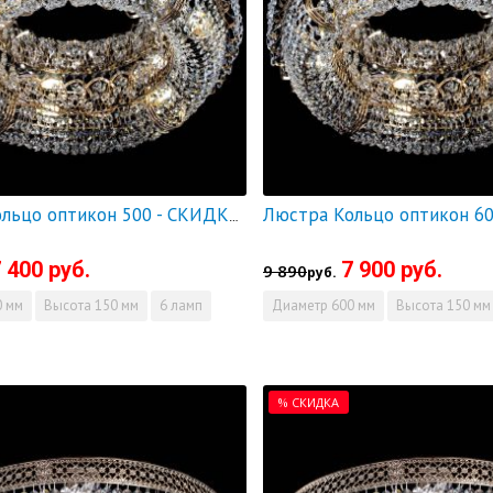
Люстра Кольцо оптикон 500 - СКИДКА!!!
 400 руб.
7 900 руб.
9 890
руб.
 мм
Высота
150 мм
6 ламп
Диаметр
600 мм
Высота
150 мм
% СКИДКА