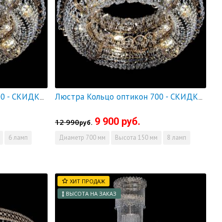
Люстра Кольцо оптикон 600 - СКИДКА!!!
Люстра Кольцо оптикон 700 - СКИДКА!!!
9 900 руб.
12 990
руб.
6 ламп
Диаметр
700 мм
Высота
150 мм
8 ламп
ХИТ ПРОДАЖ
ВЫСОТА НА ЗАКАЗ