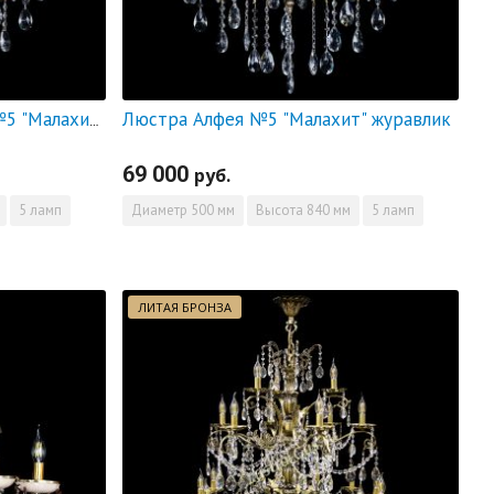
Люстра Алфея №5 "Малахит" журавлик
Люстра бронзовая Алфея №5 "Малахит" баден
69 000
руб.
5 ламп
Диаметр
500 мм
Высота
840 мм
5 ламп
ЛИТАЯ БРОНЗА