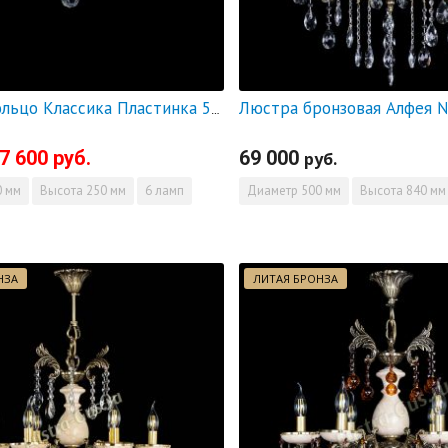
Люстра Кольцо Классика Пластинка 500 мм - СКИДКА!!!
7 600 руб.
69 000
руб.
 мм
Высота
250 мм
6 ламп
Диаметр
500 мм
Высота
840 мм
НЗА
ЛИТАЯ БРОНЗА