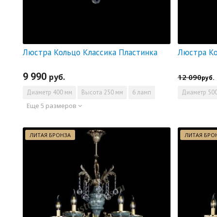
Люстра Кольцо Классика Пластинка
9 990
руб.
12 090
руб.
Диаметр
400 мм
Высота
250 мм
6 ламп
Диаметр
500
Еще 5 размеров
ЛИТАЯ БРОНЗА
ЛИТАЯ БРО