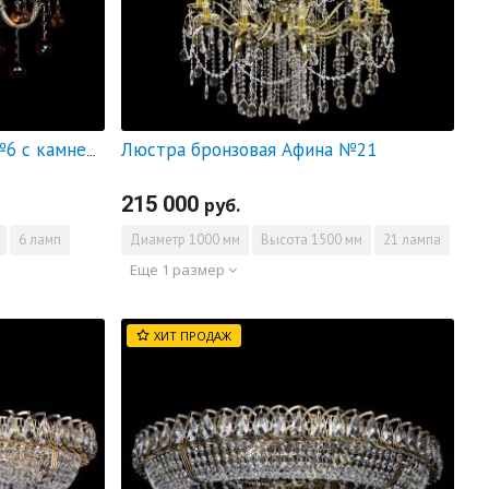
Люстра бронзовая Афина №21
Люстра бронзовая Алфея №6 с камнем шар чайная
215 000
руб.
6 ламп
Диаметр
1000 мм
Высота
1500 мм
21 лампа
Еще 1 размер
ХИТ ПРОДАЖ