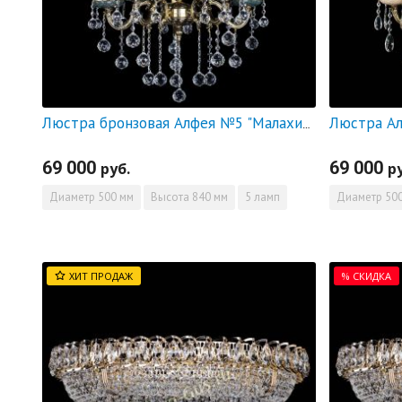
Люстра Ал
Люстра бронзовая Алфея №5 "Малахит" шар
69 000
69 000
руб.
р
Диаметр
500 мм
Высота
840 мм
5 ламп
Диаметр
500
ХИТ ПРОДАЖ
% СКИДКА