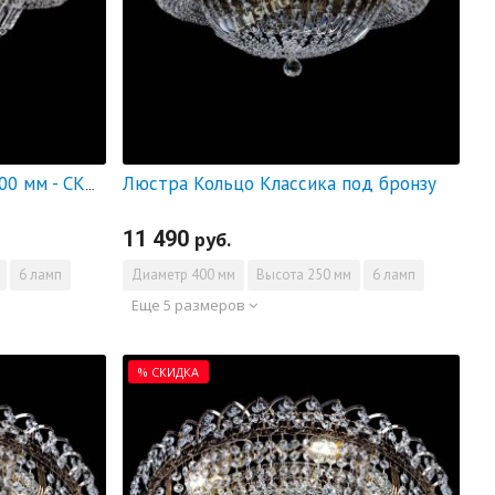
Люстра Кольцо Классика под бронзу
Люстра Кольцо Классика 600 мм - СКИДКА!!!
11 490
руб.
6 ламп
Диаметр
400 мм
Высота
250 мм
6 ламп
Еще 5 размеров
% СКИДКА