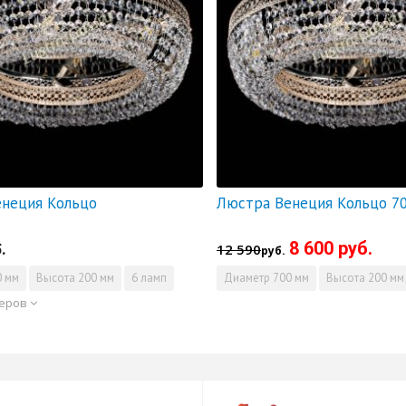
неция Кольцо
8 600 руб.
.
12 590
руб.
 мм
Высота
200 мм
6 ламп
Диаметр
700 мм
Высота
200 мм
меров