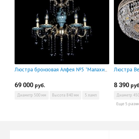
Люстра Ве
Люстра бронзовая Алфея №5 "Малахит" шар черная
69 000
8 390
руб.
руб
Диаметр
500 мм
Высота
840 мм
5 ламп
Диаметр
450
Еще 5 раз