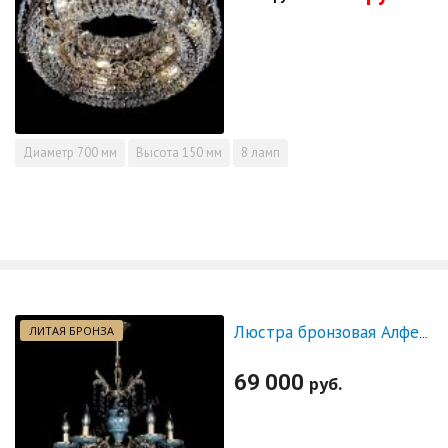
Диаметр
700 мм
Высота
150 мм
8 ламп
ЛИТАЯ БРОНЗА
Люстра бронзовая Алфея №5 "Малахит" шар черная
69 000
руб.