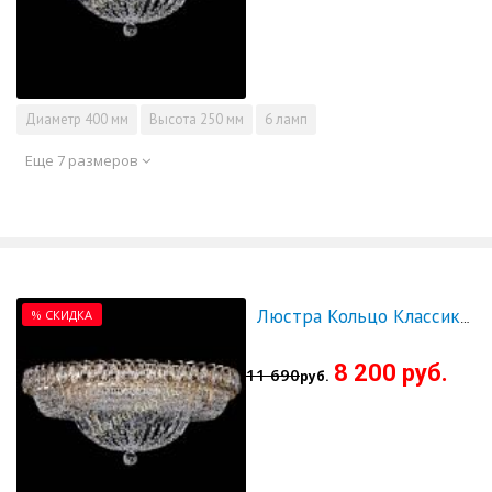
Диаметр
400 мм
Высота
250 мм
6 ламп
Еще 7 размеров
% СКИДКА
Люстра Кольцо Классика 500 мм - СКИДКА!!!
8 200 руб.
11 690
руб.