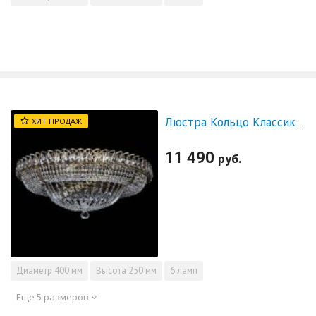
ХИТ ПРОДАЖ
Люстра Кольцо Классика под бронзу
11 490
руб.
Диаметр
400 мм
Высота
250 мм
6 ламп
Еще 5 размеров