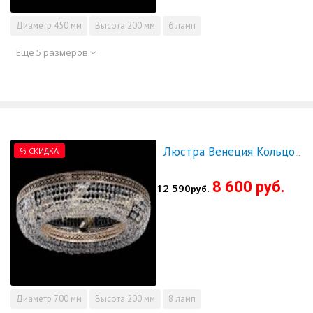
Диаметр
450 мм
Высота
200 мм
6 ламп
Еще 5 размеров
% СКИДКА
Люстра Венеция Кольцо 700 - СКИДКА!!!
8 600 руб.
12 590
руб.
Диаметр
700 мм
Высота
200 мм
8 ламп