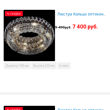
% СКИДКА
Люстра Кольцо оптикон 500 - СКИДКА!!!
7 400 руб.
9 490
руб.
Диаметр
500 мм
Высота
150 мм
6 ламп
% СКИДКА