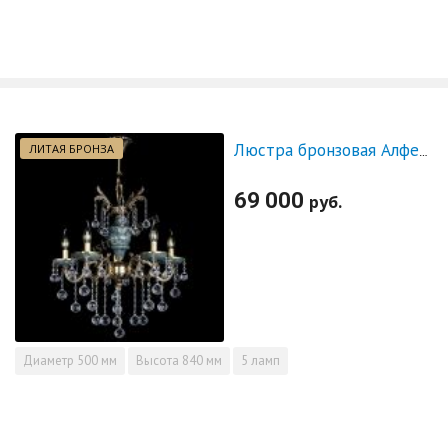
ЛИТАЯ БРОНЗА
Люстра бронзовая Алфея №5 "Малахит" шар
69 000
руб.
Диаметр
500 мм
Высота
840 мм
5 ламп