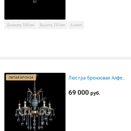
Диаметр
500 мм
Высота
250 мм
6 ламп
ЛИТАЯ БРОНЗА
Люстра бронзовая Алфея №5 "Малахит" баден
69 000
руб.