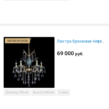
ЛИТАЯ БРОНЗА
Люстра бронзовая Алфея №5 "Малахит" баден
69 000
руб.
Диаметр
500 мм
Высота
840 мм
5 ламп