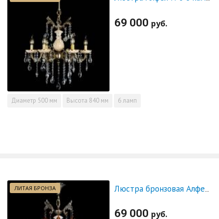
69 000
руб.
Диаметр
500 мм
Высота
840 мм
6 ламп
ЛИТАЯ БРОНЗА
Люстра бронзовая Алфея №6 с камнем шар чайная
69 000
руб.