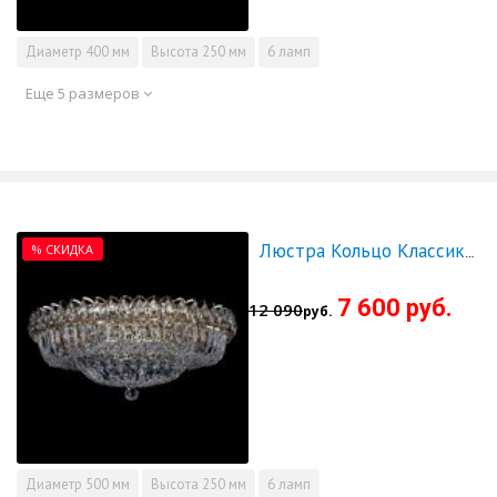
Диаметр
400 мм
Высота
250 мм
6 ламп
Еще 5 размеров
% СКИДКА
Люстра Кольцо Классика Пластинка 500 мм - СКИДКА!!!
7 600 руб.
12 090
руб.
Диаметр
500 мм
Высота
250 мм
6 ламп