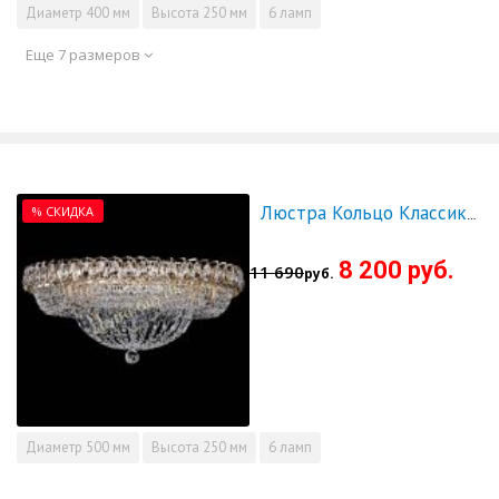
Диаметр
400 мм
Высота
250 мм
6 ламп
Еще 7 размеров
% СКИДКА
Люстра Кольцо Классика 500 мм - СКИДКА!!!
8 200 руб.
11 690
руб.
Диаметр
500 мм
Высота
250 мм
6 ламп