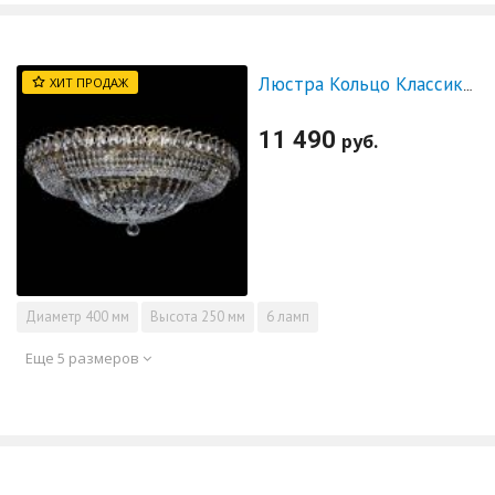
ХИТ ПРОДАЖ
Люстра Кольцо Классика под бронзу
11 490
руб.
Диаметр
400 мм
Высота
250 мм
6 ламп
Еще 5 размеров