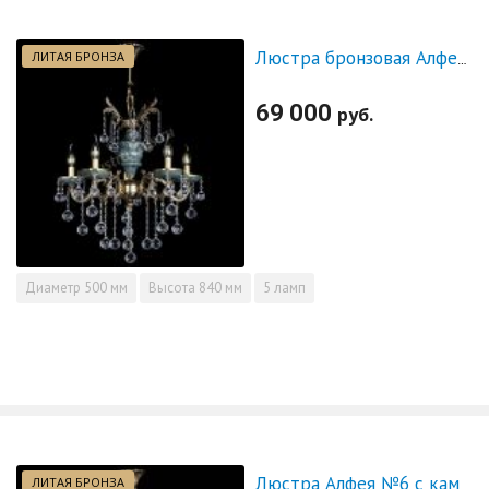
ЛИТАЯ БРОНЗА
Люстра бронзовая Алфея №5 "Малахит" шар
69 000
руб.
Диаметр
500 мм
Высота
840 мм
5 ламп
ЛИТАЯ БРОНЗА
Люстра Алфея №6 с камнем журавлик