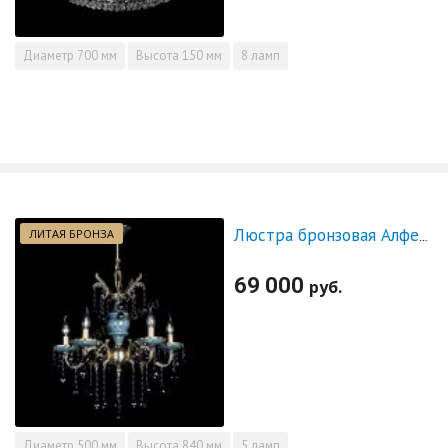
Диаметр
700 мм
Высота
150 мм
8 ламп
ЛИТАЯ БРОНЗА
Люстра бронзовая Алфея №5 "Малахит" шар черная
69 000
руб.
Диаметр
500 мм
Высота
840 мм
5 ламп