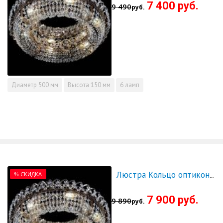
7 400 руб.
9 490
руб.
Диаметр
500 мм
Высота
150 мм
6 ламп
% СКИДКА
Люстра Кольцо оптикон 600 - СКИДКА!!!
7 900 руб.
9 890
руб.