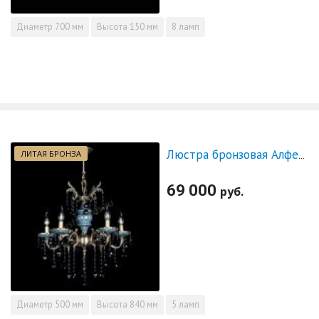
Диаметр
700 мм
Высота
150 мм
8 ламп
ЛИТАЯ БРОНЗА
Люстра бронзовая Алфея №5 "Малахит" шар черная
69 000
руб.
Диаметр
500 мм
Высота
840 мм
5 ламп