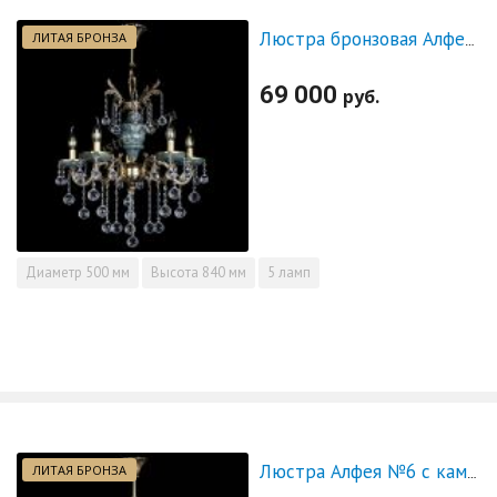
ЛИТАЯ БРОНЗА
Люстра бронзовая Алфея №5 "Малахит" шар
69 000
руб.
Диаметр
500 мм
Высота
840 мм
5 ламп
ЛИТАЯ БРОНЗА
Люстра Алфея №6 с камнем журавлик