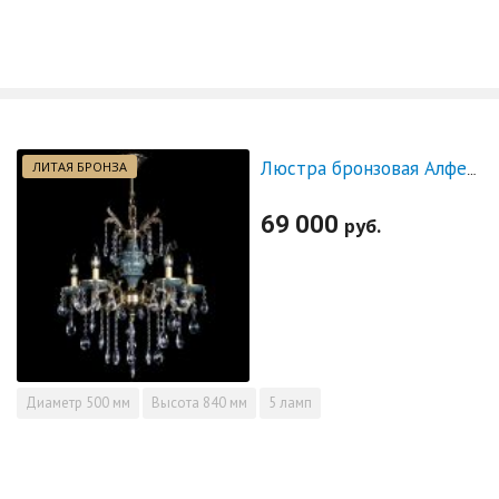
ЛИТАЯ БРОНЗА
Люстра бронзовая Алфея №5 "Малахит" баден
69 000
руб.
Диаметр
500 мм
Высота
840 мм
5 ламп