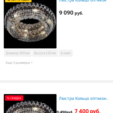
Люстра Кольцо оптикон
9 090
руб.
Диаметр
450 мм
Высота
150 мм
6 ламп
Еще 3 размера
% СКИДКА
Люстра Кольцо оптикон 500 - СКИДКА!!!
7 400 руб.
9 490
руб.