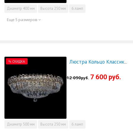
Диаметр
400 мм
Высота
250 мм
6 ламп
Еще 5 размеров
% СКИДКА
Люстра Кольцо Классика Пластинка 500 мм - СКИДКА!!!
7 600 руб.
12 090
руб.
Диаметр
500 мм
Высота
250 мм
6 ламп