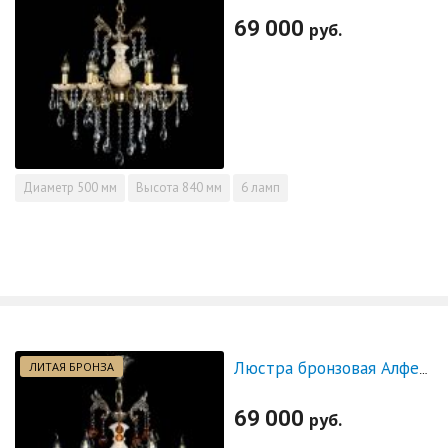
69 000
руб.
Диаметр
500 мм
Высота
840 мм
6 ламп
ЛИТАЯ БРОНЗА
Люстра бронзовая Алфея №6 с камнем шар чайная
69 000
руб.