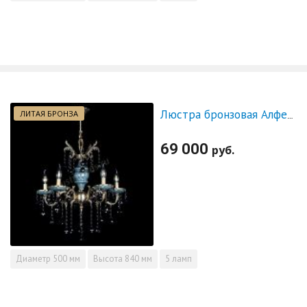
ЛИТАЯ БРОНЗА
Люстра бронзовая Алфея №5 "Малахит" шар черная
69 000
руб.
Диаметр
500 мм
Высота
840 мм
5 ламп