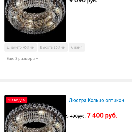
9 090
руб.
Диаметр
450 мм
Высота
150 мм
6 ламп
Еще 3 размера
% СКИДКА
Люстра Кольцо оптикон 500 - СКИДКА!!!
7 400 руб.
9 490
руб.