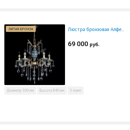
ЛИТАЯ БРОНЗА
Люстра бронзовая Алфея №5 "Малахит" баден
69 000
руб.
Диаметр
500 мм
Высота
840 мм
5 ламп