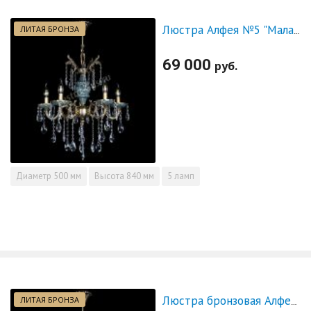
ЛИТАЯ БРОНЗА
Люстра Алфея №5 "Малахит" журавлик
69 000
руб.
Диаметр
500 мм
Высота
840 мм
5 ламп
ЛИТАЯ БРОНЗА
Люстра бронзовая Алфея №5 "Малахит" шар