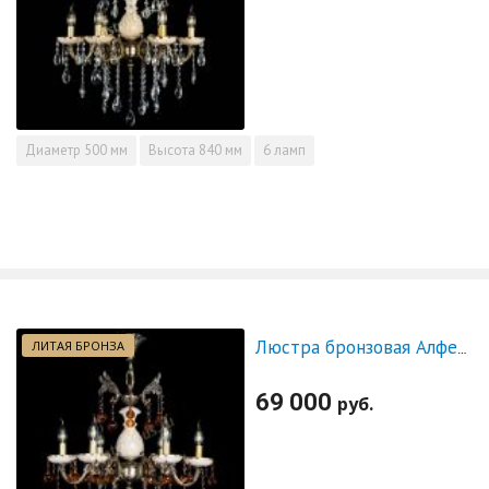
Диаметр
500 мм
Высота
840 мм
6 ламп
ЛИТАЯ БРОНЗА
Люстра бронзовая Алфея №6 с камнем шар чайная
69 000
руб.