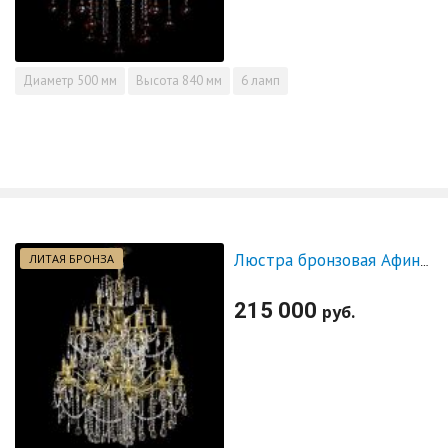
Диаметр
500 мм
Высота
840 мм
6 ламп
ЛИТАЯ БРОНЗА
Люстра бронзовая Афина №21
215 000
руб.