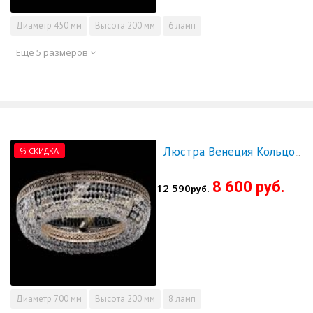
Диаметр
450 мм
Высота
200 мм
6 ламп
Еще 5 размеров
% СКИДКА
Люстра Венеция Кольцо 700 - СКИДКА!!!
8 600 руб.
12 590
руб.
Диаметр
700 мм
Высота
200 мм
8 ламп