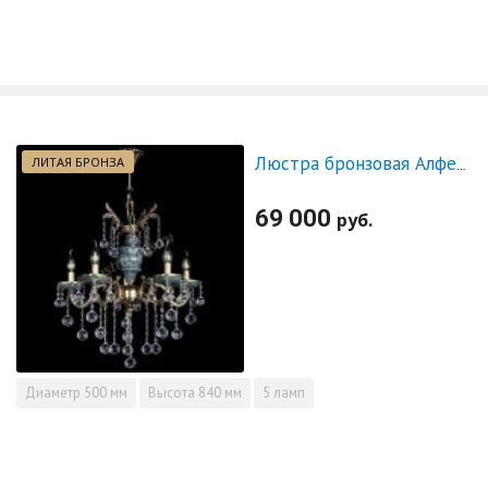
ЛИТАЯ БРОНЗА
Люстра бронзовая Алфея №5 "Малахит" шар
69 000
руб.
Диаметр
500 мм
Высота
840 мм
5 ламп