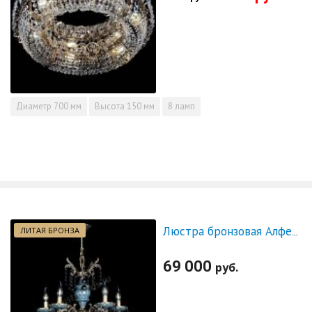
Диаметр
700 мм
Высота
150 мм
8 ламп
ЛИТАЯ БРОНЗА
Люстра бронзовая Алфея №5 "Малахит" шар черная
69 000
руб.