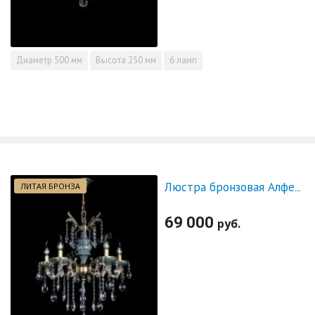
Диаметр
500 мм
Высота
250 мм
6 ламп
ЛИТАЯ БРОНЗА
Люстра бронзовая Алфея №5 "Малахит" баден
69 000
руб.