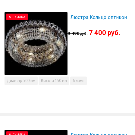
% СКИДКА
Люстра Кольцо оптикон 500 - СКИДКА!!!
7 400 руб.
9 490
руб.
Диаметр
500 мм
Высота
150 мм
6 ламп
% СКИДКА