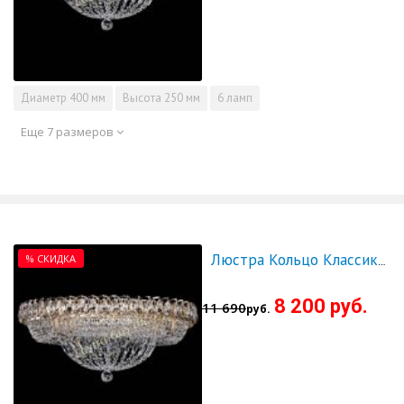
Диаметр
400 мм
Высота
250 мм
6 ламп
Еще 7 размеров
% СКИДКА
Люстра Кольцо Классика 500 мм - СКИДКА!!!
8 200 руб.
11 690
руб.