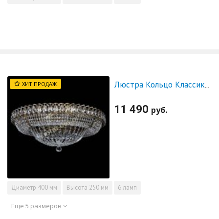
ХИТ ПРОДАЖ
Люстра Кольцо Классика под бронзу
11 490
руб.
Диаметр
400 мм
Высота
250 мм
6 ламп
Еще 5 размеров